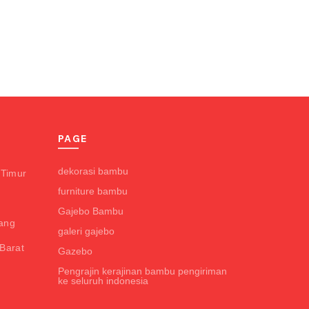
PAGE
dekorasi bambu
 Timur
furniture bambu
Gajebo Bambu
ang
galeri gajebo
Barat
Gazebo
Pengrajin kerajinan bambu pengiriman
g
ke seluruh indonesia