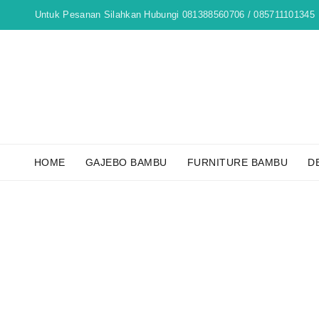
Untuk Pesanan Silahkan Hubungi 081388560706 / 085711101345
HOME
GAJEBO BAMBU
FURNITURE BAMBU
D