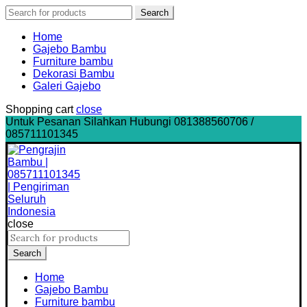
Search
Search
for:
Home
Gajebo Bambu
Furniture bambu
Dekorasi Bambu
Galeri Gajebo
Shopping cart
close
Untuk Pesanan Silahkan Hubungi 081388560706 /
085711101345
close
Search
for:
Search
Home
Gajebo Bambu
Furniture bambu