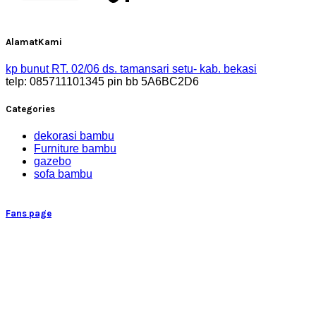
AlamatKami
kp bunut RT. 02/06 ds. tamansari setu- kab. bekasi
telp: 085711101345 pin bb 5A6BC2D6
Categories
dekorasi bambu
Furniture bambu
gazebo
sofa bambu
Fans page