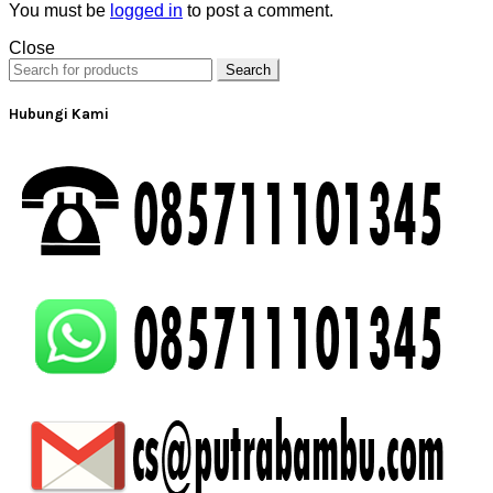
You must be
logged in
to post a comment.
Close
Search
Hubungi Kami