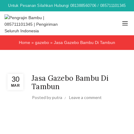
Untuk Pesanan Silahkan Hubungi 081388560706 / 085711101345
Home
»
gazebo
»
Jasa Gazebo Bambu Di Tambun
gazebo
Jasa Gazebo Bambu Di
30
Tambun
MAR
Posted by
putra
Leave a comment