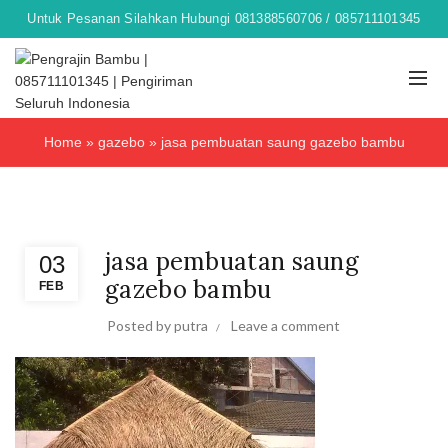
Untuk Pesanan Silahkan Hubungi 081388560706 / 085711101345
Home
»
gazebo
»
jasa pembuatan saung gazebo bambu
,
,
,
dekorasi bambu
Furniture bambu
gazebo
sofa bambu
jasa pembuatan saung
03
gazebo bambu
FEB
Posted by
putra
Leave a comment