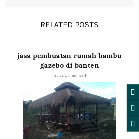
RELATED POSTS
,
,
,
dekorasi bambu
Furniture bambu
gazebo
sofa bambu
jasa pembuatan rumah bambu
gazebo di banten
Leave a comment