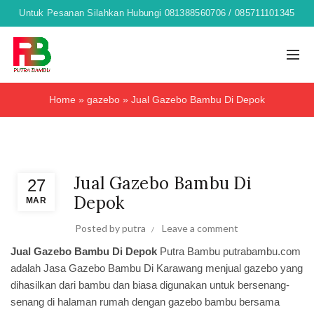
Untuk Pesanan Silahkan Hubungi 081388560706 / 085711101345
Home
»
gazebo
»
Jual Gazebo Bambu Di Depok
gazebo
Jual Gazebo Bambu Di
27
Depok
MAR
Posted by
putra
Leave a comment
Jual Gazebo Bambu Di Depok
Putra Bambu
putrabambu.com
adalah Jasa Gazebo Bambu Di Karawang menjual gazebo yang
dihasilkan dari bambu dan biasa digunakan untuk bersenang-
senang di halaman rumah dengan gazebo bambu bersama