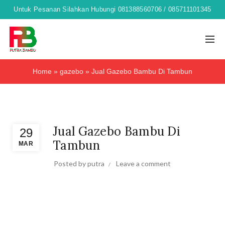
Untuk Pesanan Silahkan Hubungi 081388560706 / 085711101345
Home
»
gazebo
»
Jual Gazebo Bambu Di Tambun
gazebo
Jual Gazebo Bambu Di
29
Tambun
MAR
Posted by
putra
Leave a comment