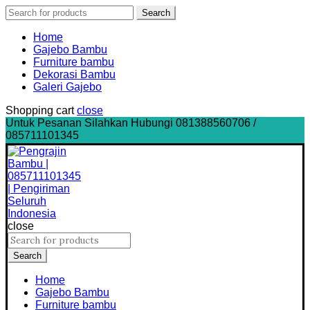
Search
Search
for:
Home
Gajebo Bambu
Furniture bambu
Dekorasi Bambu
Galeri Gajebo
Shopping cart
close
Untuk Pesanan Silahkan Hubungi 081388560706 /
085711101345
close
Search
for:
Search
Home
Gajebo Bambu
Furniture bambu