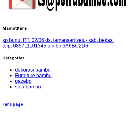
AlamatKami
kp bunut RT. 02/06 ds. tamansari setu- kab. bekasi
telp: 085711101345 pin bb 5A6BC2D6
Categories
dekorasi bambu
Furniture bambu
gazebo
sofa bambu
Fans page