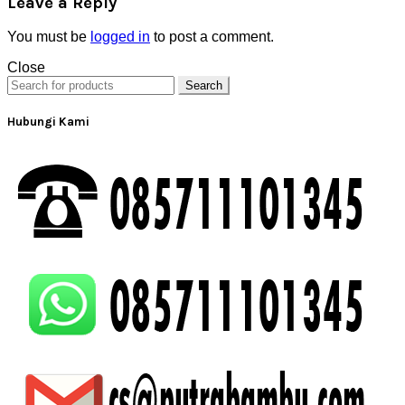
Leave a Reply
You must be
logged in
to post a comment.
Close
Search
Hubungi Kami