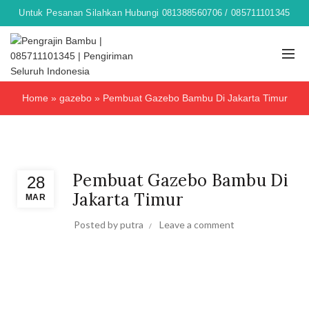
Untuk Pesanan Silahkan Hubungi 081388560706 / 085711101345
Home
»
gazebo
»
Pembuat Gazebo Bambu Di Jakarta Timur
gazebo
Pembuat Gazebo Bambu Di
28
Jakarta Timur
MAR
Posted by
putra
Leave a comment