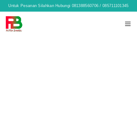
Untuk Pesanan Silahkan Hubungi 081388560706 / 085711101345