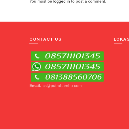
You must be
logged in
to post a comment.
CONTACT US
LOKAS
Email:
cs@putrabambu.com