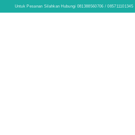
Untuk Pesanan Silahkan Hubungi 081388560706 / 085711101345