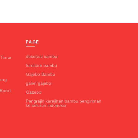
PAGE
dekorasi bambu
 Timur
furniture bambu
Gajebo Bambu
ang
galeri gajebo
Barat
Gazebo
Pengrajin kerajinan bambu pengiriman
g
ke seluruh indonesia