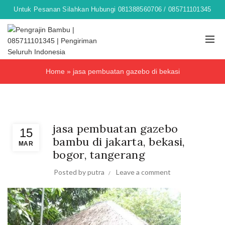
Untuk Pesanan Silahkan Hubungi 081388560706 / 085711101345
Home
»
jasa pembuatan gazebo di bekasi
,
Furniture bambu
gazebo
jasa pembuatan gazebo
15
bambu di jakarta, bekasi,
MAR
bogor, tangerang
Posted by
putra
Leave a comment