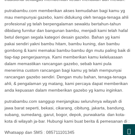
putrabambu.com
memberikan akses kemudahan bagi
kamu
yg
mau
mempunyai
gazebo, kami didukung oleh tenaga-tenaga ahli
profesional
yg
telah
berpengalaman
sewaktu
bertahun-tahun
dibidang furnitur
dan
bangunan bambu,
menjadi
kami
telah
hafal
betul
dengan
segala
kategori
desain
gazebo
. Bahan
yg
kami
pakai
sendiri
yakni
bambu hitam, bambu kuning,
dan
bambu
gombong
&
kami
memakai
bambu-bambu
dgn
mutu
paling baik
di
tiap-tiap
pengerjaannya. Kami memberikan
kamu
keleluasaan
dalam
memastikan
rancangan
gazebo,
sebab
kami
pula
menerima custom
rancangan
bagi
kamu
yg
telah
mempunyai
rancangan
gazebo sendiri.
Dengan
mutu
bahan, tenaga-tenaga
ahli,
&
pengalaman
yg
matang, kami
percaya
dapat
memberikan
anda
kepuasan dalam memberikan gazebo
yg
kamu
inginkan.
putrabambu.com
sanggup
menjangkau
seluruhnya
wilayah di
jawa barat seperti, bekasi, cikarang, cibitung, jakarta, bandung,
subang, sumedang, garut, bogor, depok, purwakarta dan kota-
kota di wilayah
ja-bar
. Hubungi kami
buat
berita
&
pemesanan di :
Whatsapp dan SMS : 085711101345