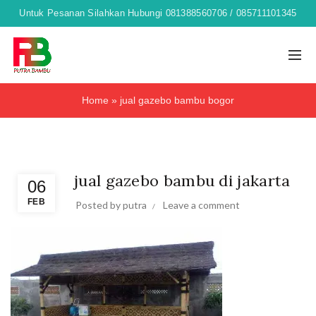
Untuk Pesanan Silahkan Hubungi 081388560706 / 085711101345
Home
»
jual gazebo bambu bogor
,
,
,
dekorasi bambu
Furniture bambu
gazebo
sofa bambu
jual gazebo bambu di jakarta
06
FEB
Posted by
putra
Leave a comment