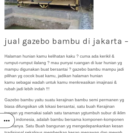
jual gazebo bambu di jakarta –
Halaman
hunian
kamu
kelihatan
kaku ?
cuma
ada kerikil
&
rumput-rumput ilalang ?
mau
punyai
ruangan
di luar
hunian
yg
mampu
digunakan
buat
bersantai ? gazebo bambu
mampu
jadi
pilihan
yg
cocok
buat
kamu
, jadikan halaman
hunian
kamu
sebagai
wadah
untuk
kamu
menkreasikan imajinasi
&
rubah
jadi
lebih indah !!!
Gazebo bambu
yaitu
suatu
kerajinan bambu semi permanen
yg
biasa
difungsikan
utk
lokasi
bersantai,
satu buah
Kerajinan
tangan
yg
memakai
salah satu tanaman
yg
tumbuh subur di iklim
tropis indonesia,
adalah
bambu
bersama
komponen-komponen
utamanya.
Satu Buah
bangunan
yg
mengedepankankan kesan
tradisional sekaligus memberikan kesan
menawan
dan
mewah.