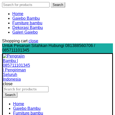
Search
Search
for:
Home
Gajebo Bambu
Furniture bambu
Dekorasi Bambu
Galeri Gajebo
Shopping cart
close
Untuk Pesanan Silahkan Hubungi 081388560706 /
085711101345
close
Search
for:
Search
Home
Gajebo Bambu
Furniture bambu