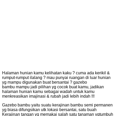
Halaman
hunian
kamu
kelihatan
kaku ?
cuma
ada kerikil
&
rumput-rumput ilalang ?
mau
punyai
ruangan
di luar
hunian
yg
mampu
digunakan
buat
bersantai ? gazebo
bambu
mampu
jadi
pilihan
yg
cocok
buat
kamu
, jadikan
halaman
hunian
kamu
sebagai
wadah
untuk
kamu
menkreasikan imajinasi
&
rubah
jadi
lebih indah !!!
Gazebo bambu
yaitu
suatu
kerajinan bambu semi permanen
yg
biasa
difungsikan
utk
lokasi
bersantai,
satu buah
Kerajinan tangan
yg
memakai
salah satu tanaman
yg
tumbuh