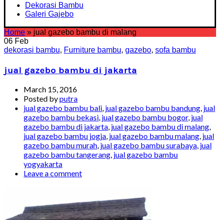
Dekorasi Bambu
Galeri Gajebo
Home
»
jual gazebo bambu di malang
06
Feb
dekorasi bambu
,
Furniture bambu
,
gazebo
,
sofa bambu
jual gazebo bambu di jakarta
March 15, 2016
Posted by
putra
jual gazebo bambu bali
,
jual gazebo bambu bandung
,
jual
gazebo bambu bekasi
,
jual gazebo bambu bogor
,
jual
gazebo bambu di jakarta
,
jual gazebo bambu di malang
,
jual gazebo bambu jogja
,
jual gazebo bambu malang
,
jual
gazebo bambu murah
,
jual gazebo bambu surabaya
,
jual
gazebo bambu tangerang
,
jual gazebo bambu
yogyakarta
Leave a comment