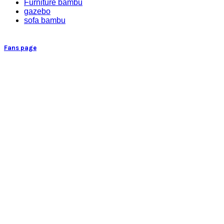
Furniture bambu
gazebo
sofa bambu
Fans page