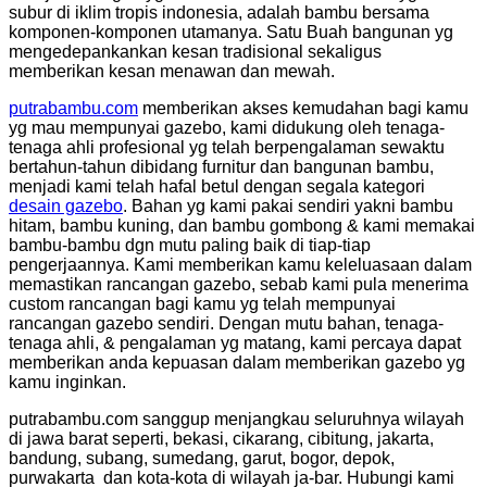
subur di iklim tropis indonesia,
adalah
bambu
bersama
komponen-komponen utamanya.
Satu Buah
bangunan
yg
mengedepankankan kesan tradisional sekaligus
memberikan kesan
menawan
dan
mewah.
putrabambu.com
memberikan akses kemudahan bagi
kamu
yg
mau
mempunyai
gazebo, kami didukung oleh tenaga-
tenaga ahli profesional
yg
telah
berpengalaman
sewaktu
bertahun-tahun dibidang furnitur
dan
bangunan bambu,
menjadi
kami
telah
hafal betul
dengan
segala
kategori
desain
gazebo
. Bahan
yg
kami
pakai
sendiri
yakni
bambu
hitam, bambu kuning,
dan
bambu gombong
&
kami
memakai
bambu-bambu
dgn
mutu
paling baik
di
tiap-tiap
pengerjaannya. Kami memberikan
kamu
keleluasaan dalam
memastikan
rancangan
gazebo,
sebab
kami
pula
menerima
custom
rancangan
bagi
kamu
yg
telah
mempunyai
rancangan
gazebo sendiri.
Dengan
mutu
bahan, tenaga-
tenaga ahli,
&
pengalaman
yg
matang, kami
percaya
dapat
memberikan
anda
kepuasan dalam memberikan gazebo
yg
kamu
inginkan.
putrabambu.com
sanggup
menjangkau
seluruhnya
wilayah
di jawa barat seperti, bekasi, cikarang, cibitung, jakarta,
bandung, subang, sumedang, garut, bogor, depok,
purwakarta dan kota-kota di wilayah
ja-bar
. Hubungi kami