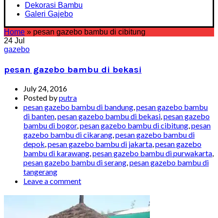
Dekorasi Bambu
Galeri Gajebo
Home
»
pesan gazebo bambu di cibitung
24
Jul
gazebo
pesan gazebo bambu di bekasi
July 24, 2016
Posted by
putra
pesan gazebo bambu di bandung
,
pesan gazebo bambu
di banten
,
pesan gazebo bambu di bekasi
,
pesan gazebo
bambu di bogor
,
pesan gazebo bambu di cibitung
,
pesan
gazebo bambu di cikarang
,
pesan gazebo bambu di
depok
,
pesan gazebo bambu di jakarta
,
pesan gazebo
bambu di karawang
,
pesan gazebo bambu di purwakarta
,
pesan gazebo bambu di serang
,
pesan gazebo bambu di
tangerang
Leave a comment