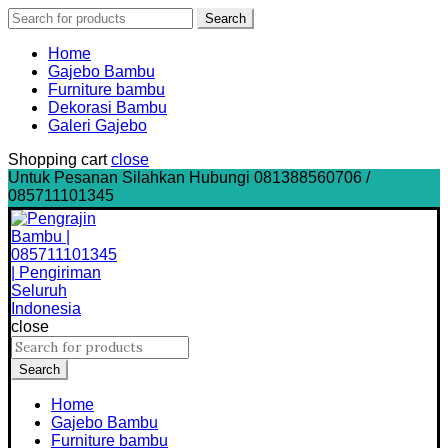
Search
Search
for:
Home
Gajebo Bambu
Furniture bambu
Dekorasi Bambu
Galeri Gajebo
Shopping cart
close
Untuk Pesanan Silahkan Hubungi 081388560706 /
085711101345
close
Search
for:
Search
Home
Gajebo Bambu
Furniture bambu