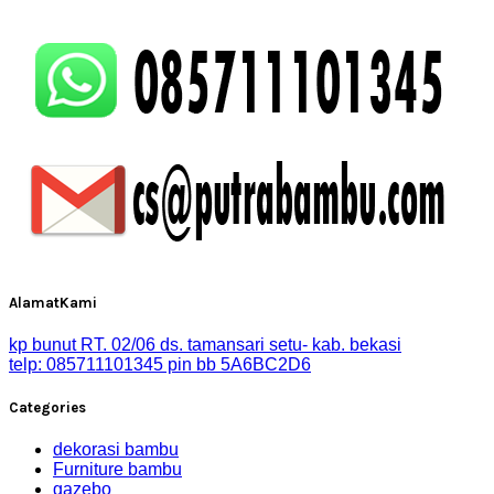
AlamatKami
kp bunut RT. 02/06 ds. tamansari setu- kab. bekasi
telp: 085711101345 pin bb 5A6BC2D6
Categories
dekorasi bambu
Furniture bambu
gazebo