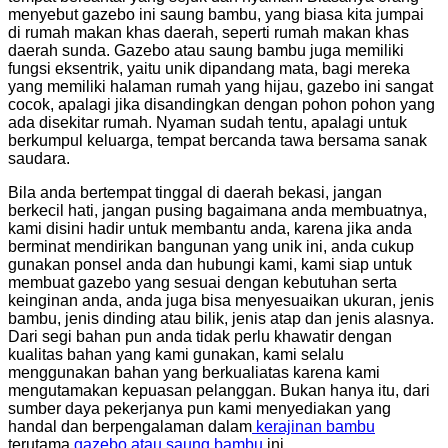
menyebut gazebo ini saung bambu, yang biasa kita jumpai
di rumah makan khas daerah, seperti rumah makan khas
daerah sunda. Gazebo atau saung bambu juga memiliki
fungsi eksentrik, yaitu unik dipandang mata, bagi mereka
yang memiliki halaman rumah yang hijau, gazebo ini sangat
cocok, apalagi jika disandingkan dengan pohon pohon yang
ada disekitar rumah. Nyaman sudah tentu, apalagi untuk
berkumpul keluarga, tempat bercanda tawa bersama sanak
saudara.
Bila anda bertempat tinggal di daerah bekasi, jangan
berkecil hati, jangan pusing bagaimana anda membuatnya,
kami disini hadir untuk membantu anda, karena jika anda
berminat mendirikan bangunan yang unik ini, anda cukup
gunakan ponsel anda dan hubungi kami, kami siap untuk
membuat gazebo yang sesuai dengan kebutuhan serta
keinginan anda, anda juga bisa menyesuaikan ukuran, jenis
bambu, jenis dinding atau bilik, jenis atap dan jenis alasnya.
Dari segi bahan pun anda tidak perlu khawatir dengan
kualitas bahan yang kami gunakan, kami selalu
menggunakan bahan yang berkualiatas karena kami
mengutamakan kepuasan pelanggan. Bukan hanya itu, dari
sumber daya pekerjanya pun kami menyediakan yang
handal dan berpengalaman dalam
kerajinan bambu
terutama
gazebo atau saung bambu
ini.